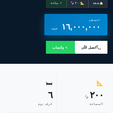
شقة
٢٠٠ م²
✓ متاحة
السعر
١٦,٠٠٠,٠٠٠
جنيه
اتصل الآن
واتساب
🛏
٦
٢٠٠
م²
المساحة
غرف نوم