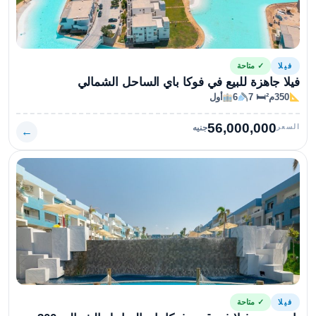
فيلا
✓ متاحة
فيلا جاهزة للبيع في فوكا باي الساحل الشمالي
350م²
🛏 7
6
أول
56,000,000
السعر
جنيه
←
فيلا
✓ متاحة