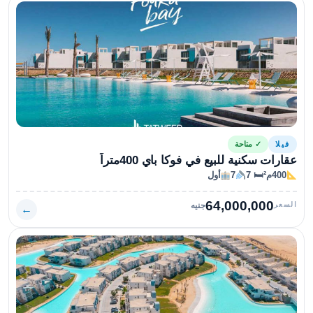
فيلا
✓ متاحة
عقارات سكنية للبيع في فوكا باي 400متراً
400م²
🛏 7
7
أول
64,000,000
السعر
جنيه
←