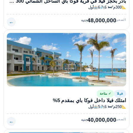
بادر بحجز فيلا في قرية فوكا باي الساحل الشمالي 300 متراً
300م²
🛏 6
6
أول
48,000,000
السعر
جنيه
←
فيلا
✓ متاحة
امتلك فيلا داخل فوكا باي بمقدم 5%
250م²
🛏 6
5
أول
40,000,000
السعر
جنيه
←