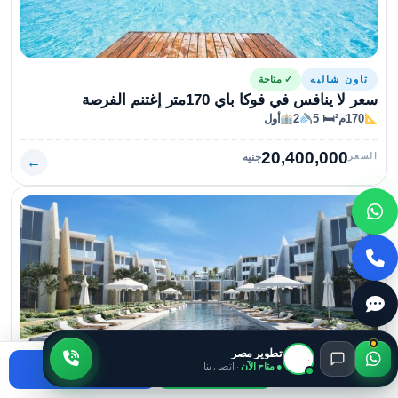
تاون شاليه
✓ متاحة
سعر لا ينافس في فوكا باي 170متر إغتنم الفرصة
170م²
🛏 5
2
أول
20,400,000
السعر
جنيه
←
تطوير مصر
● متاح الآن
· اتصل بنا
اتصال
واتساب
استفسر
توين شاليه
✓ متاحة
إشتري توين شاليه بمساحة 130متراً في فوكا باي الساحل الشمالى