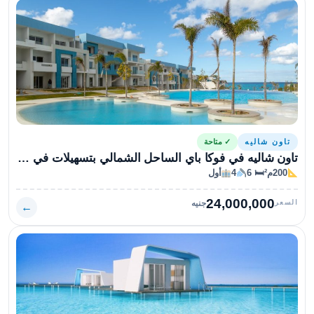
تاون شاليه
✓ متاحة
تاون شاليه في فوكا باي الساحل الشمالي بتسهيلات في السداد بمساحة 200متراً
200م²
🛏 6
4
أول
24,000,000
السعر
جنيه
←